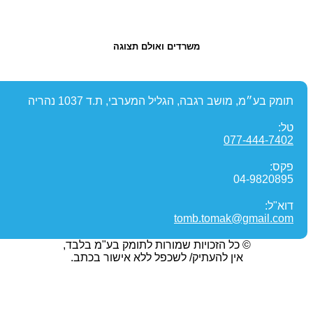
משרדים ואולם תצוגה
תומק בע״מ, מושב רגבה, הגליל המערבי, ת.ד 1037 נהריה
טל:
077-444-7402
פקס:
04-9820895
דוא"ל:
tomb.tomak@gmail.com
© כל הזכויות שמורות לתומק בע"מ בלבד,
אין להעתיק/ לשכפל ללא אישור בכתב.