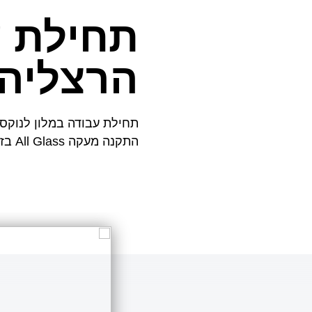
תחילת ע
הרצליה
תחילת עבודה במלון לנוקס,
התקנה מעקה All Glass בזיגוג יבש מסדרת Tomak TK-8200, זכוכית 10+10 אקסטרה קליר בהדבקת SPG.