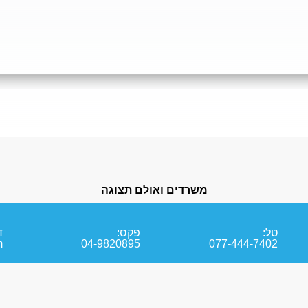
משרדים ואולם תצוגה
טל:
פקס:
ד
m
04-9820895
077-444-7402