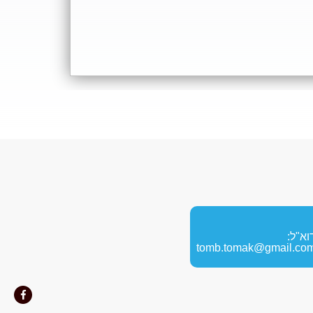
וא"ל:
tomb.tomak@gmail.co