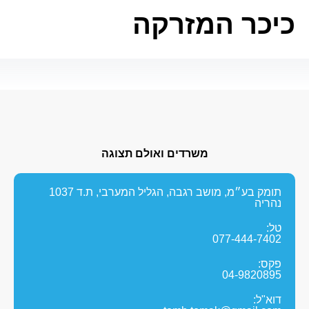
כיכר המזרקה
משרדים ואולם תצוגה
תומק בע״מ, מושב רגבה, הגליל המערבי, ת.ד 1037
נהריה
טל:
077-444-7402
פקס:
04-9820895
דוא"ל: