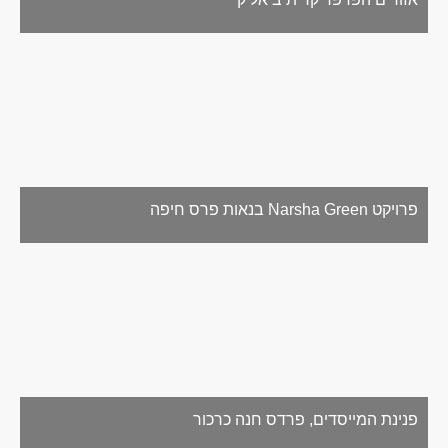
פרויקט Narsha Green בנאות פרס חיפה
פנינת המייסדים, פרדס חנה כרכור