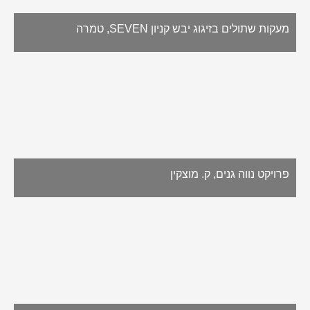
מעקות שתולים בזיגוג יבש קניון SEVEN, טמרה
פרויקט נווה גנים, ק. מוצקין