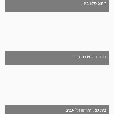
SKY סלע בינוי
בריכת שחיה בסביון
בית לואי הירקון תל אביב