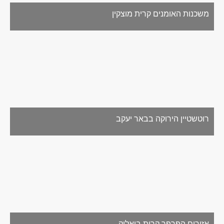
משכנות האומנים קרית מוצקין
רוטשטיין הירוקה בבאר יעקב
אזורים הפרפר קרית ביאליק