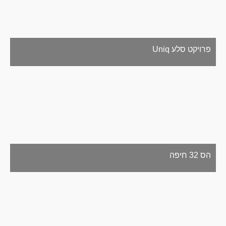
פרויקט סלע Uniq
הס 32 חיפה