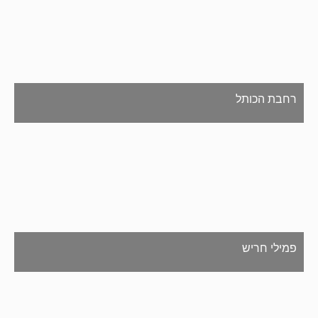
רחבת הכותל
פמילי חריש