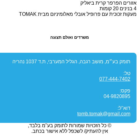
ורים הפרפר קרית ביאליק
ות זכוכית עם פרופיל אובלי מאלומיניום מבית TOMAK
משרדים ואולם תצוגה
תומק בע״מ, מושב רגבה, הגליל המערבי, ת.ד 1037 נהריה
טל:
077-444-7402
פקס:
04-9820895
דוא"ל:
tomb.tomak@gmail.com
© כל הזכויות שמורות לתומק בע"מ בלבד,
אין להעתיק/ לשכפל ללא אישור בכתב.